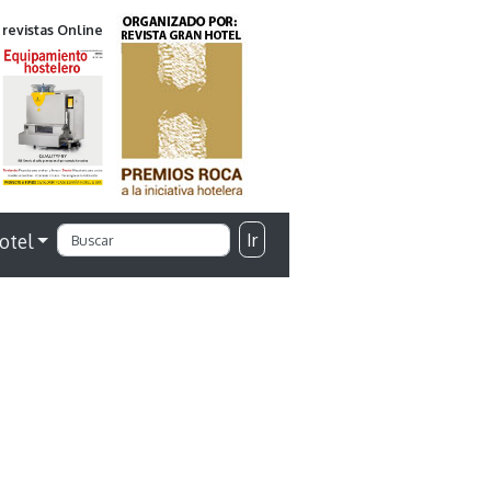
 revistas Online
Ir
otel