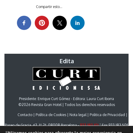
Compartir esto...
Edita
Presidente: Enrique Curt Gómez - Editora: Laura Curt Iborra
©2026 Revista Gran Hotel | Todos los derechos reservados
Contacto
Política de Cookies
Nota legal
Politica de Privacidad
Paseo de Gracia, 63. 1º 2ª. 08008 Barcelona -
933 180 101
¦ Fax 933 183 505
Select Language
▼
Utilizamos cookies para ofrecerte la mejor experiencia en