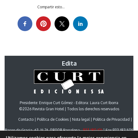
Compartir esto...
Edita
Presidente: Enrique Curt Gómez - Editora: Laura Curt Iborra
©2026 Revista Gran Hotel | Todos los derechos reservados
Contacto
Política de Cookies
Nota legal
Politica de Privacidad
Paseo de Gracia, 63. 1º 2ª. 08008 Barcelona -
933 180 101
¦ Fax 933 183 505
Select Language
▼
Utilizamos cookies para ofrecerte la mejor experiencia en