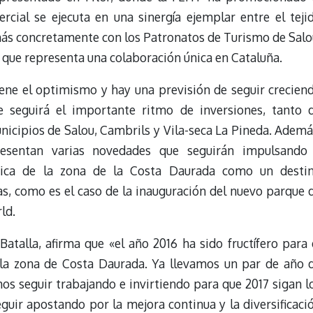
cial se ejecuta en una sinergía ejemplar entre el teji
 más concretamente con los Patronatos de Turismo de Salo
o que representa una colaboración única en Cataluña.
ene el optimismo y hay una previsión de seguir crecien
 seguirá el importante ritmo de inversiones, tanto 
icipios de Salou, Cambrils y Vila-seca La Pineda. Ademá
esentan varias novedades que seguirán impulsando
tica de la zona de la Costa Daurada como un desti
as, como es el caso de la inauguración del nuevo parque 
ld.
atalla, afirma que «el año 2016 ha sido fructífero para 
 la zona de Costa Daurada. Ya llevamos un par de año 
os seguir trabajando e invirtiendo para que 2017 sigan l
guir apostando por la mejora continua y la diversificaci