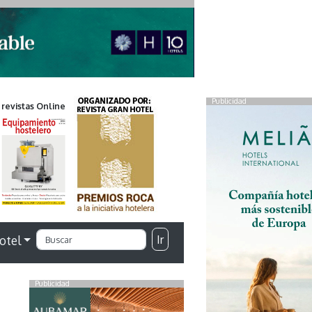
Publicidad
 revistas Online
Ir
otel
Publicidad