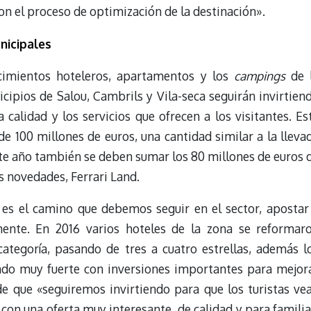
 con el proceso de optimización de la destinación».
nicipales
ecimientos hoteleros, apartamentos y los
campings
de 
cipios de Salou, Cambrils y Vila-seca seguirán invirtien
a calidad y los servicios que ofrecen a los visitantes. Es
e 100 millones de euros, una cantidad similar a la lleva
ste año también se deben sumar los 80 millones de euros 
s novedades, Ferrari Land.
 es el camino que debemos seguir en el sector, apostar
mente. En 2016 varios hoteles de la zona se reformar
ategoría, pasando de tres a cuatro estrellas, además l
do muy fuerte con inversiones importantes para mejor
e que «seguiremos invirtiendo para que los turistas ve
con una oferta muy interesante, de calidad y para familia