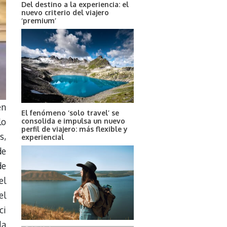
Del destino a la experiencia: el
nuevo criterio del viajero
‘premium’
en
El fenómeno ‘solo travel’ se
lo
consolida e impulsa un nuevo
perfil de viajero: más flexible y
s,
experiencial
de
de
el
el
ci
la