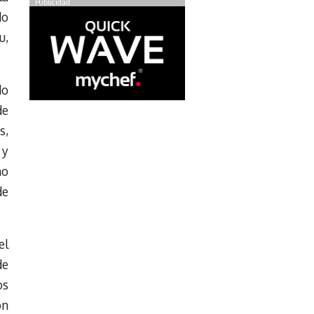
Publicidad
do
u,
do
de
s,
 y
no
de
el
de
os
ón