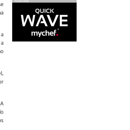
Publicidad
se
na
 a
 a
mo
l,
or
 A
do
os