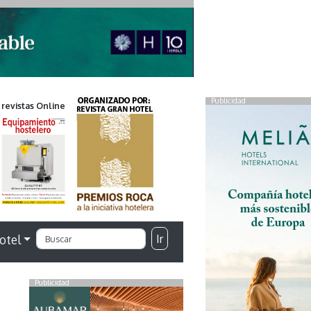
Publicidad
 revistas Online
Ir
otel
Publicidad