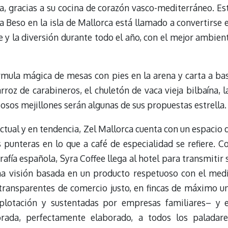
a, gracias a su cocina de corazón vasco-mediterráneo. Es
 Beso en la isla de Mallorca está llamado a convertirse 
bre y la diversión durante todo el año, con el mejor ambien
rmula mágica de mesas con pies en la arena y carta a ba
roz de carabineros, el chuletón de vaca vieja bilbaína, l
iosos mejillones serán algunas de sus propuestas estrella.
ctual y en tendencia, Zel Mallorca cuenta con un espacio 
s punteras en lo que a café de especialidad se refiere. C
afía española, Syra Coffee llega al hotel para transmitir 
Una visión basada en un producto respetuoso con el med
transparentes de comercio justo, en fincas de máximo u
xplotación y sustentadas por empresas familiares– y 
rada, perfectamente elaborado, a todos los paladare