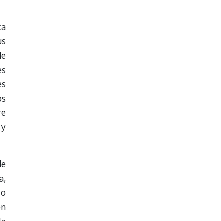
ca
us
de
es
es
os
re
 y
de
a,
 o
en