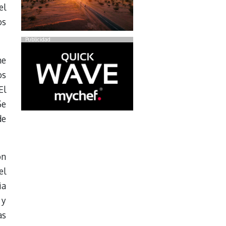
el
os
Publicidad
ne
os
El
Se
de
ón
el
ia
 y
as