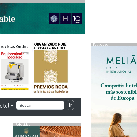
Publicidad
 revistas Online
Ir
otel
Publicidad