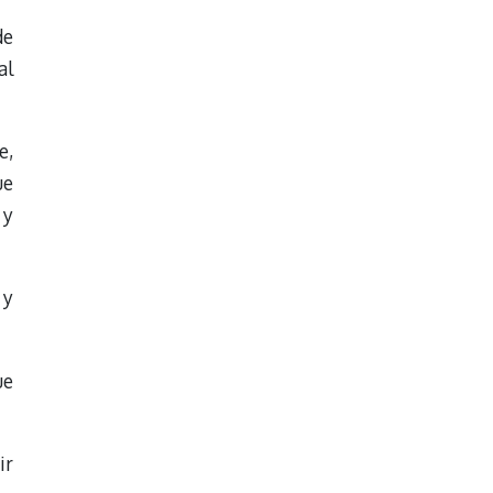
de
al
e,
ue
 y
 y
ue
ir