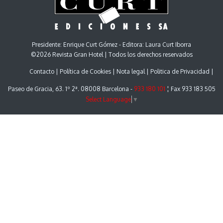
Presidente: Enrique Curt Gómez - Editora: Laura Curt Iborra
©2026 Revista Gran Hotel | Todos los derechos reservados
Contacto
Política de Cookies
Nota legal
Politica de Privacidad
Paseo de Gracia, 63. 1º 2ª. 08008 Barcelona -
933 180 101
¦ Fax 933 183 505
Select Language
▼