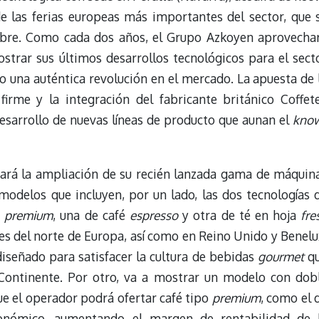
de las ferias europeas más importantes del sector, que 
tubre. Como cada dos años, el Grupo Azkoyen aprovecha
trar sus últimos desarrollos tecnológicos para el sect
o una auténtica revolución en el mercado. La apuesta de 
irme y la integración del fabricante británico Coffet
desarrollo de nuevas líneas de producto que aunan el
kno
tará la ampliación de su recién lanzada gama de máquin
delos que incluyen, por un lado, las dos tecnologías 
s
premium
, una de café
espresso
y otra de té en hoja
fre
 del norte de Europa, así como en Reino Unido y Benelu
señado para satisfacer la cultura de bebidas
gourmet
q
 Continente. Por otro, va a mostrar un modelo con dob
ue el operador podrá ofertar café tipo
premium
, como el 
onómico, aumentando el margen de rentabilidad de 