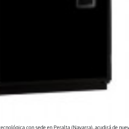
ecnológica con sede en Peralta (Navarra), acudirá de nue