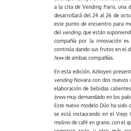
a la cita de Vending Paris, una 
desarrollará del 24 al 26 de oc
este punto de encuentro para mos
del
vending
, que están suponiend
compañía por la innovación es f
continúa dando sus frutos en el 
how
de ambas compañías.
En esta edición, Azkoyen presen
vending
Novara con dos nuevos mo
elaboración de bebidas caliente
brew
muy demandado en los países
Este nuevo modelo Dúo ha sido di
se está instaurando en el Viejo
molino de café en grano, con el q
comercio justo, y otro más ec