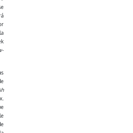
se
rá
or
la
ek
w-
as
de
sh
x.
ue
le
de
la