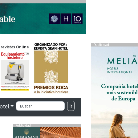
Publicidad
 revistas Online
Ir
otel
Publicidad