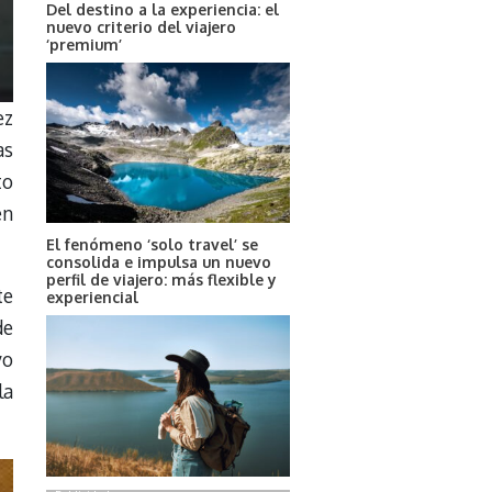
Del destino a la experiencia: el
nuevo criterio del viajero
‘premium’
ez
as
to
en
El fenómeno ‘solo travel’ se
consolida e impulsa un nuevo
perfil de viajero: más flexible y
te
experiencial
de
vo
la