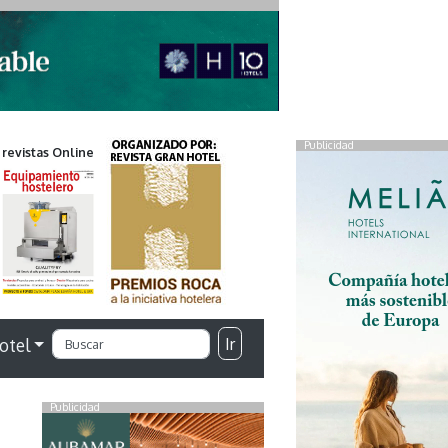
Publicidad
 revistas Online
Ir
otel
Publicidad