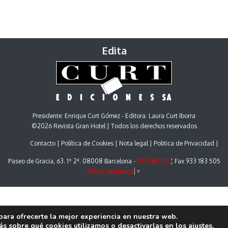
Edita
Presidente: Enrique Curt Gómez - Editora: Laura Curt Iborra
©2026 Revista Gran Hotel | Todos los derechos reservados
Contacto
Política de Cookies
Nota legal
Politica de Privacidad
Paseo de Gracia, 63. 1º 2ª. 08008 Barcelona -
933 180 101
¦ Fax 933 183 505
Select Language
▼
para ofrecerte la mejor experiencia en nuestra web.
s sobre qué cookies utilizamos o desactivarlas en los
ajustes
.