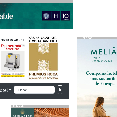
Publicidad
 revistas Online
Ir
otel
Publicidad