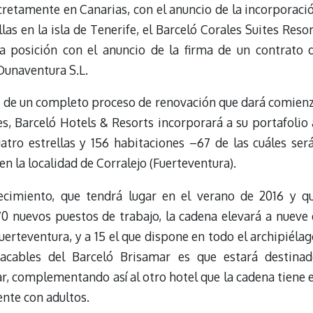
cretamente en Canarias, con el anuncio de la incorporaci
las en la isla de Tenerife, el Barceló Corales Suites Resor
a posición con el anuncio de la firma de un contrato 
Dunaventura S.L.
s de un completo proceso de renovación que dará comien
s, Barceló Hotels & Resorts incorporará a su portafolio 
atro estrellas y 156 habitaciones –67 de las cuáles ser
n la localidad de Corralejo (Fuerteventura).
lecimiento, que tendrá lugar en el verano de 2016 y q
70 nuevos puestos de trabajo, la cadena elevará a nueve 
erteventura, y a 15 el que dispone en todo el archipiélag
cables del Barceló Brisamar es que estará destinad
ar, complementando así al otro hotel que la cadena tiene 
nte con adultos.