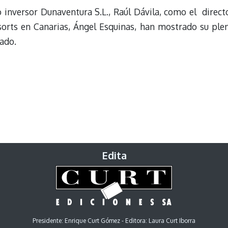
 inversor Dunaventura S.L., Raúl Dávila, como el direct
sorts en Canarias, Ángel Esquinas, han mostrado su ple
zado.
Edita
Presidente: Enrique Curt Gómez - Editora: Laura Curt Iborra