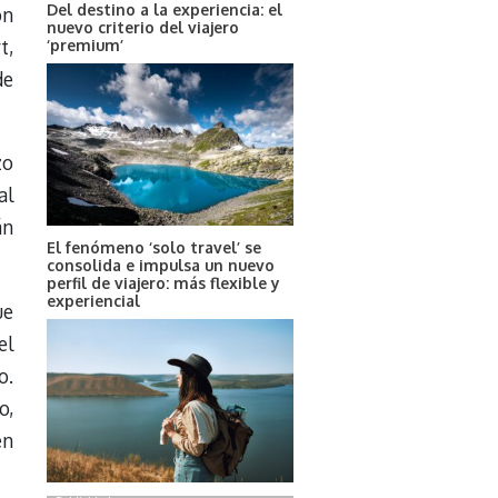
Del destino a la experiencia: el
ón
nuevo criterio del viajero
t,
‘premium’
de
zo
al
án
El fenómeno ‘solo travel’ se
consolida e impulsa un nuevo
perfil de viajero: más flexible y
experiencial
ue
el
o.
o,
en