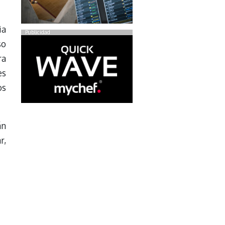
ia
Publicidad
so
ra
es
os
án
r,