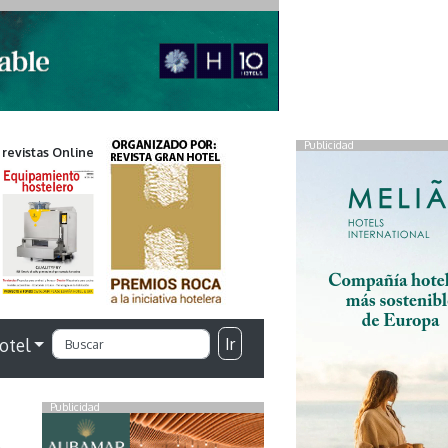
Publicidad
 revistas Online
Ir
otel
Publicidad