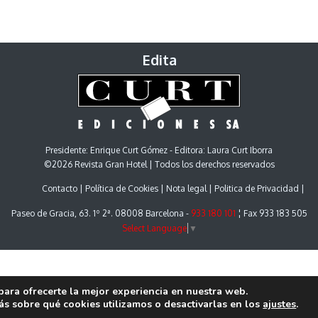
Edita
Presidente: Enrique Curt Gómez - Editora: Laura Curt Iborra
©2026 Revista Gran Hotel | Todos los derechos reservados
Contacto
Política de Cookies
Nota legal
Politica de Privacidad
Paseo de Gracia, 63. 1º 2ª. 08008 Barcelona -
933 180 101
¦ Fax 933 183 505
Select Language
▼
para ofrecerte la mejor experiencia en nuestra web.
s sobre qué cookies utilizamos o desactivarlas en los
ajustes
.