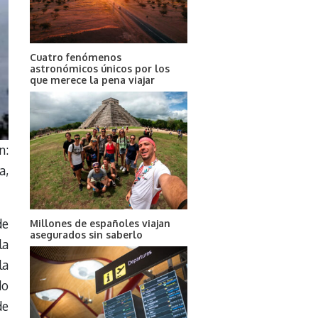
Cuatro fenómenos
astronómicos únicos por los
que merece la pena viajar
n:
a,
de
Millones de españoles viajan
asegurados sin saberlo
la
la
do
de