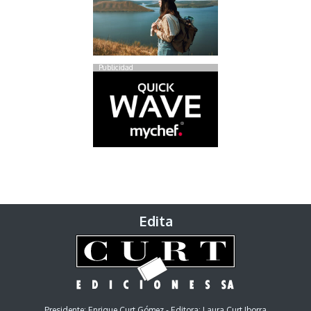
Publicidad
Edita
Presidente: Enrique Curt Gómez - Editora: Laura Curt Iborra