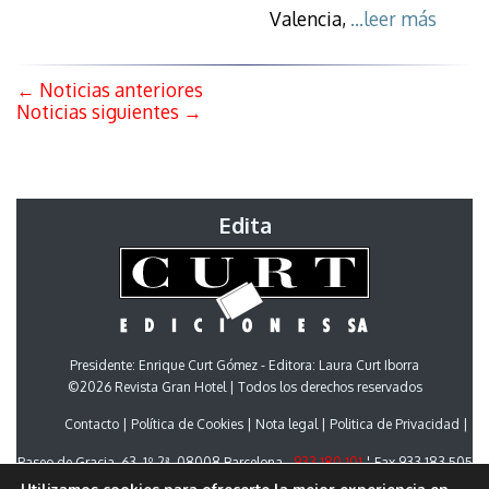
Valencia,
...leer más
←
Noticias anteriores
Noticias siguientes
→
Edita
Presidente: Enrique Curt Gómez - Editora: Laura Curt Iborra
©2026 Revista Gran Hotel | Todos los derechos reservados
Contacto
Política de Cookies
Nota legal
Politica de Privacidad
Paseo de Gracia, 63. 1º 2ª. 08008 Barcelona -
933 180 101
¦ Fax 933 183 505
Select Language
▼