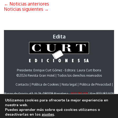
←
Noticias anteriores
Noticias siguientes
→
Edita
Presidente: Enrique Curt Gómez - Editora: Laura Curt Iborra
©2026 Revista Gran Hotel | Todos los derechos reservados
Contacto
Política de Cookies
Nota legal
Politica de Privacidad
Paseo de Gracia, 63. 1º 2ª. 08008 Barcelona -
933 180 101
¦ Fax 933 183 505
Select Language
▼
Utilizamos cookies para ofrecerte la mejor experiencia en
nuestra web.
Puedes aprender más sobre qué cookies utilizamos o
desactivarlas en los
ajustes
.