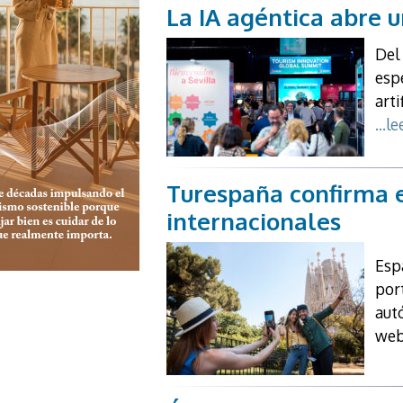
La IA agéntica abre u
Del
espe
art
...l
Turespaña confirma e
internacionales
Esp
por
aut
web