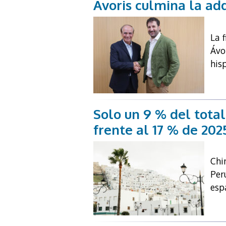
Ávoris culmina la ad
La 
Ávo
hisp
Solo un 9 % del total
frente al 17 % de 202
Chi
Per
esp