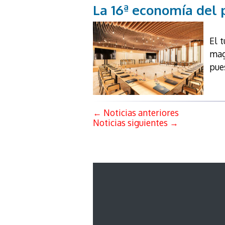
La 16ª economía del p
El 
mag
pues
←
Noticias anteriores
Noticias siguientes
→