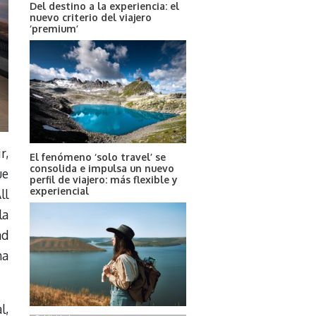
Del destino a la experiencia: el
nuevo criterio del viajero
‘premium’
r,
El fenómeno ‘solo travel’ se
consolida e impulsa un nuevo
ue
perfil de viajero: más flexible y
experiencial
ll
la
ad
na
l,