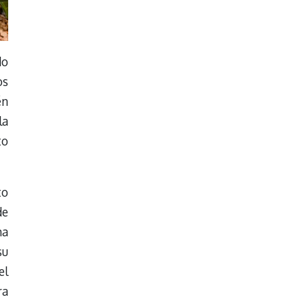
do
os
én
la
to
to
de
na
su
el
ra