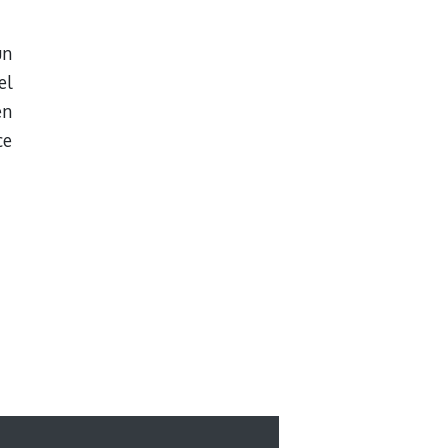
un
el
en
ce