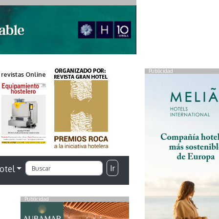
Publicidad
 revistas Online
Ir
otel
Publicidad