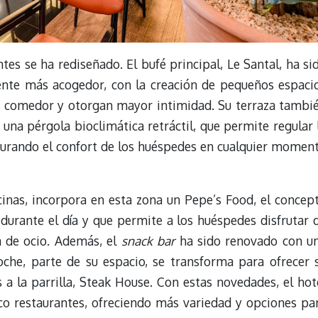
tes se ha rediseñado. El bufé principal, Le Santal, ha si
ente más acogedor, con la creación de pequeños espaci
n comedor y otorgan mayor intimidad. Su terraza tambi
una pérgola bioclimática retráctil, que permite regular 
egurando el confort de los huéspedes en cualquier momen
scinas, incorpora en esta zona un Pepe’s Food, el concep
 durante el día y que permite a los huéspedes disfrutar 
na de ocio. Además, el
snack bar
ha sido renovado con u
oche, parte de su espacio, se transforma para ofrecer 
 a la parrilla, Steak House. Con estas novedades, el hot
co restaurantes, ofreciendo más variedad y opciones pa