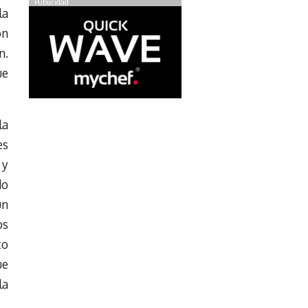
Publicidad
la
on
n.
ue
la
es
 y
do
un
os
to
ue
la