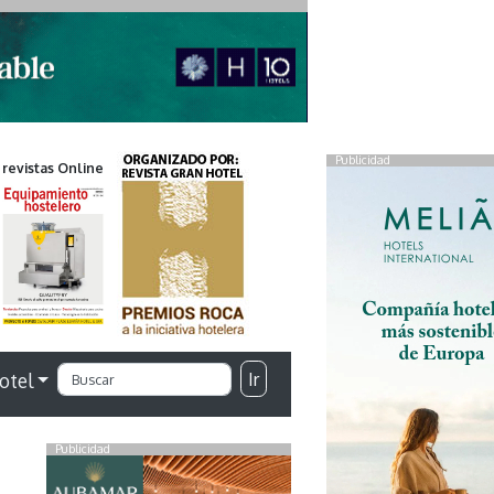
Publicidad
 revistas Online
Ir
otel
Publicidad