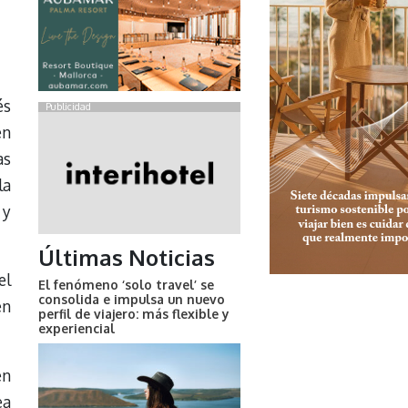
és
Publicidad
en
as
la
 y
Últimas Noticias
el
El fenómeno ‘solo travel’ se
consolida e impulsa un nuevo
en
perfil de viajero: más flexible y
experiencial
en
ea