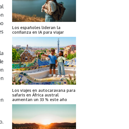
al
ón
mo
Los españoles lideran la
es
confianza en IA para viajar
la
de
un
en
Los viajes en autocaravana para
safaris en África austral
en
aumentan un 33 % este año
o.