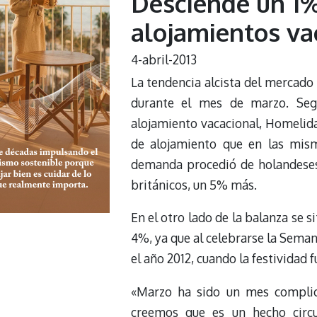
Desciende un 1
alojamientos va
4-abril-2013
La tendencia alcista del mercado 
durante el mes de marzo. Segú
alojamiento vacacional, Homelid
de alojamiento que en las mism
demanda procedió de holandeses
británicos, un 5% más.
En el otro lado de la balanza se s
4%, ya que al celebrarse la Sema
el año 2012, cuando la festividad f
«Marzo ha sido un mes complica
creemos que es un hecho circu