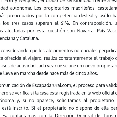
T-UB y Netquest, el grado de sensibilidad frente a es
dad autónoma. Los propietarios madrileños, castellan
s preocupados por la competencia desleal y así lo h
 los tres casos superan el 61%. En contraposición, l
 afectadas por esta cuestión son Navarra, País Vasc
enciana y Cataluña.
considerando que los alojamientos no oficiales perjudic
rta ofrecida al viajero, realiza constantemente el trabajo 
isos de actividad cada vez que se une un nuevo propietar
ue lleva en marcha desde hace más de cinco años.
omunicación de Escapadarural.com, el proceso para valid
ero se verifica si la casa está registrada en la web oficial 
oma y, si no aparece, solicitamos al propietario 
está inscrito. Si el propietario no dispone de ella pe
nces, contactamos con la Dirección General de Turis