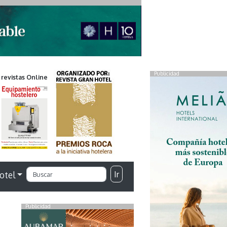
Publicidad
 revistas Online
Ir
otel
Publicidad