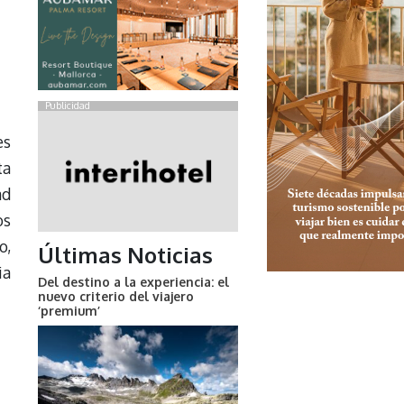
Publicidad
es
ta
ad
os
o,
Últimas Noticias
ia
Del destino a la experiencia: el
nuevo criterio del viajero
‘premium’