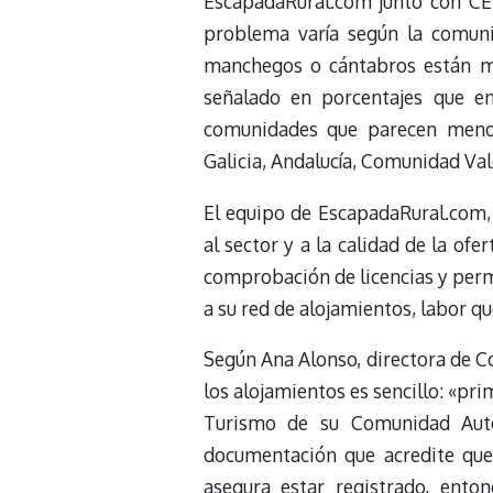
EscapadaRural.com junto con CET
problema varía según la comuni
manchegos o cántabros están má
señalado en porcentajes que en
comunidades que parecen menos
Galicia, Andalucía, Comunidad Val
El equipo de EscapadaRural.com, 
al sector y a la calidad de la ofe
comprobación de licencias y perm
a su red de alojamientos, labor q
Según Ana Alonso, directora de C
los alojamientos es sencillo: «prim
Turismo de su Comunidad Autón
documentación que acredite que 
asegura estar registrado, ento