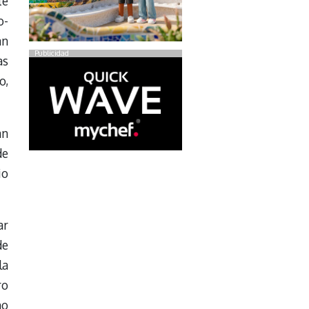
te
o-
an
Publicidad
as
o,
an
de
io
ar
de
la
ro
mo