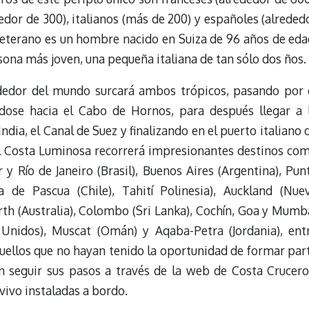
dedor de 300), italianos (más de 200) y españoles (alreded
 veterano es un hombre nacido en Suiza de 96 años de eda
rsona más joven, una pequeña italiana de tan sólo dos ños.
rededor del mundo surcará ambos trópicos, pasando por 
ndose hacia el Cabo de Hornos, para después llegar a 
India, el Canal de Suez y finalizando en el puerto italiano 
 el Costa Luminosa recorrerá impresionantes destinos co
y Río de Janeiro (Brasil), Buenos Aires (Argentina), Pun
la de Pascua (Chile), Tahití Polinesia), Auckland (Nue
rth (Australia), Colombo (Sri Lanka), Cochín, Goa y Mumb
 Unidos), Muscat (Omán) y Aqaba-Petra (Jordania), ent
uellos que no hayan tenido la oportunidad de formar par
n seguir sus pasos a través de la web de Costa Crucero
vivo instaladas a bordo.