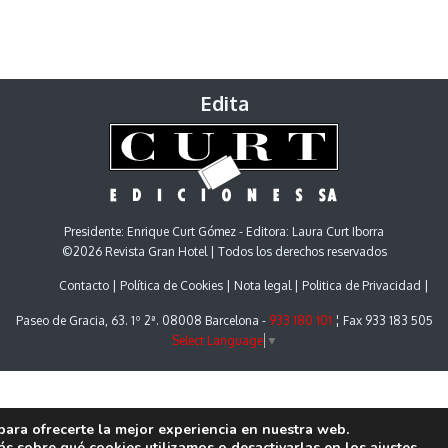
Edita
Presidente: Enrique Curt Gómez - Editora: Laura Curt Iborra
©2026 Revista Gran Hotel | Todos los derechos reservados
Contacto
Política de Cookies
Nota legal
Politica de Privacidad
Paseo de Gracia, 63. 1º 2ª. 08008 Barcelona -
933 180 101
¦ Fax 933 183 505
Select Language
▼
para ofrecerte la mejor experiencia en nuestra web.
s sobre qué cookies utilizamos o desactivarlas en los
ajustes
.