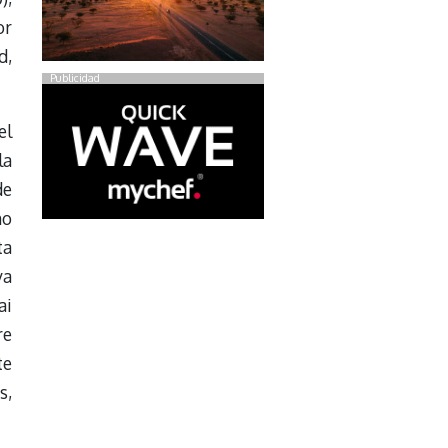
or
d,
Publicidad
el
la
de
mo
ta
va
ai
re
te
s,