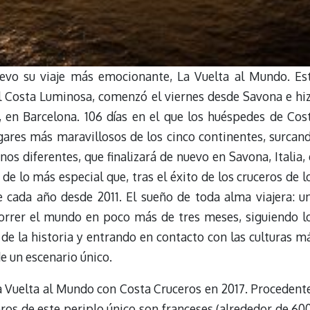
vo su viaje más emocionante, La Vuelta al Mundo. Es
el Costa Luminosa, comenzó el viernes desde Savona e hi
 en Barcelona. 106 días en el que los huéspedes de Cos
gares más maravillosos de los cinco continentes, surcan
nos diferentes, que finalizará de nuevo en Savona, Italia, 
o de lo más especial que, tras el éxito de los cruceros de l
 cada año desde 2011. El sueño de toda alma viajera: u
correr el mundo en poco más de tres meses, siguiendo l
de la historia y entrando en contacto con las culturas m
e un escenario único.
a Vuelta al Mundo con Costa Cruceros en 2017. Procedent
eros de este periplo único son franceses (alrededor de 600