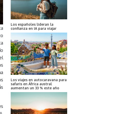
Los españoles lideran la
ta
confianza en IA para viajar
zo
ta
do
el
os
na
os
Los viajes en autocaravana para
safaris en África austral
ás
aumentan un 33 % este año
es
),