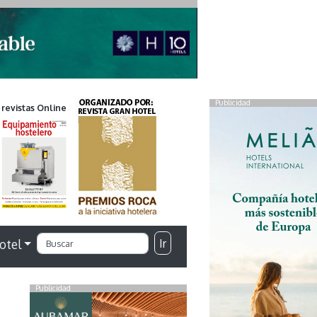
Publicidad
 revistas Online
Ir
otel
Publicidad