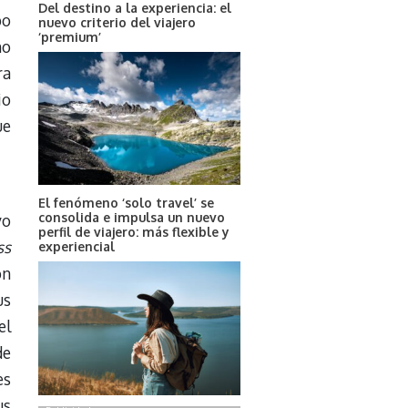
Del destino a la experiencia: el
po
nuevo criterio del viajero
‘premium’
ho
ra
io
ue
El fenómeno ‘solo travel’ se
consolida e impulsa un nuevo
vo
perfil de viajero: más flexible y
ss
experiencial
ón
us
el
de
es
us