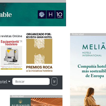
Publicidad
 revistas Online
Ir
otel
Publicidad