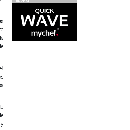
Publicidad
ue
ta
de
de
el
as
os
do
de
 y