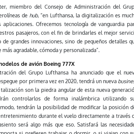
er, miembro del Consejo de Administración del Gru
erolíneas de
hub
, “en Lufthansa, la digitalización es muc
s aplicaciones. Ofrecemos tecnología de vanguardia pa
stros pasajeros, con el fin de brindarles el mejor servic
lo de grandes innovaciones, sino de pequeños detalles q
je más agradable, cómoda y personalizada”.
modelos de avión Boeing 777X
tración del Grupo Lufthansa ha anunciado que el nue
espegue por primera vez en 2020, tendrá un nueva
busine
italización son la piedra angular de esta nueva generaci
drán controlarlos de forma inalámbrica utilizando s
modo, tendrán la posibilidad de modificar la posición d
entretenimiento durante el vuelo directamente a través 
asiento será algo más que eso. Satisfará las necesidad
importa si prefieren trabajar o dormir, o si viajan con s