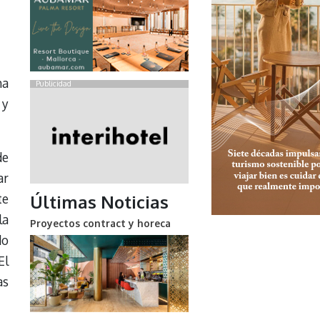
ha
Publicidad
 y
de
ar
te
Últimas Noticias
la
Proyectos contract y horeca
do
El
as