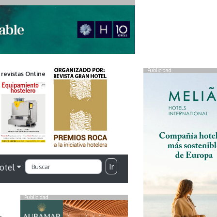
Publicidad
 revistas Online
Ir
otel
Publicidad