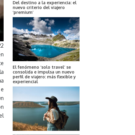
Del destino a la experiencia: el
nuevo criterio del viajero
‘premium’
22
én
ce
El fenómeno ‘solo travel’ se
la
consolida e impulsa un nuevo
perfil de viajero: más flexible y
ha
experiencial
 e
un
on
el