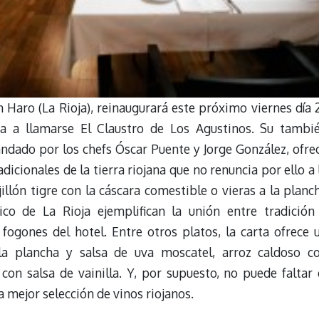
n Haro (La Rioja), reinaugurará este próximo viernes día 
sa a llamarse El Claustro de Los Agustinos. Su tambi
dado por los chefs Óscar Puente y Jorge González, ofre
icionales de la tierra riojana que no renuncia por ello a 
llón tigre con la cáscara comestible o vieras a la planc
co de La Rioja ejemplifican la unión entre tradición
 fogones del hotel. Entre otros platos, la carta ofrece 
a plancha y salsa de uva moscatel, arroz caldoso c
con salsa de vainilla. Y, por supuesto, no puede faltar 
 mejor selección de vinos riojanos.