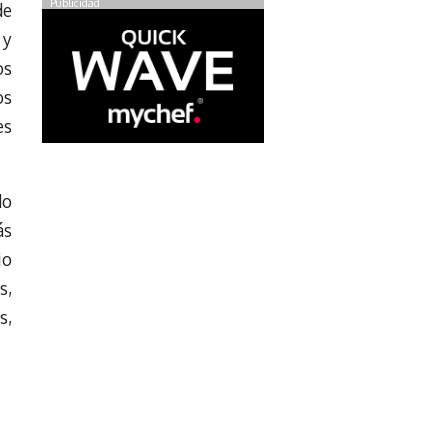
Publicidad
de
 y
os
os
es
do
ás
io
s,
s,