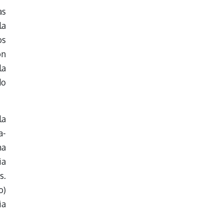
as
la
os
on
la
do
la
a-
na
ia
s.
o)
ia