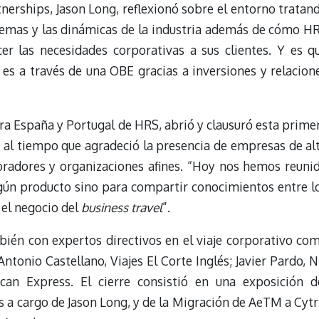
tnerships, Jason Long, reflexionó sobre el entorno tratan
blemas y las dinámicas de la industria además de cómo H
er las necesidades corporativas a sus clientes. Y es q
s a través de una OBE gracias a inversiones y relacion
ara España y Portugal de HRS, abrió y clausuró esta prime
 al tiempo que agradeció la presencia de empresas de al
boradores y organizaciones afines. “Hoy nos hemos reuni
gún producto sino para compartir conocimientos entre l
 el negocio del
business travel
”.
ién con expertos directivos en el viaje corporativo co
Antonio Castellano, Viajes El Corte Inglés; Javier Pardo, 
can Express. El cierre consistió en una exposición d
 a cargo de Jason Long, y de la Migración de AeTM a Cytr