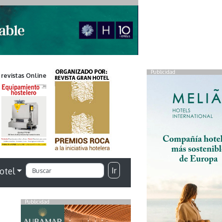
Publicidad
 revistas Online
Ir
otel
Publicidad