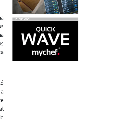
na
Publicidad
os
ha
as
ta
ló
 a
te
al
do