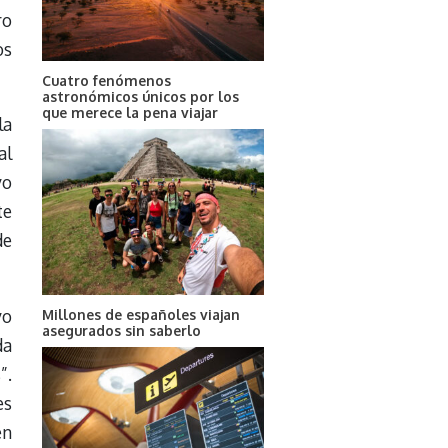
ro
os
Cuatro fenómenos
astronómicos únicos por los
que merece la pena viajar
la
al
vo
te
de
vo
Millones de españoles viajan
asegurados sin saberlo
da
”.
es
en