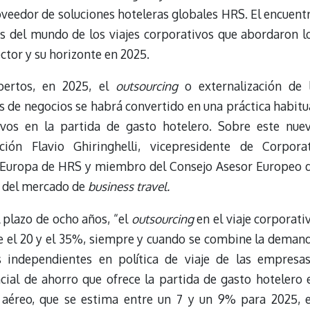
oveedor de soluciones hoteleras globales HRS. El encuent
s del mundo de los viajes corporativos que abordaron l
ector y su horizonte en 2025.
pertos, en 2025, el
outsourcing
o externalización de 
es de negocios se habrá convertido en una práctica habitu
tivos en la partida de gasto hotelero. Sobre este nue
ión Flavio Ghiringhelli, vicepresidente de Corpora
e Europa de HRS y miembro del Consejo Asesor Europeo 
 del mercado de
business travel.
 plazo de ocho años, “el
outsourcing
en el viaje corporati
re el 20 y el 35%, siempre y cuando se combine la deman
 independientes en política de viaje de las empresas
ncial de ahorro que ofrece la partida de gasto hotelero 
 aéreo, que se estima entre un 7 y un 9% para 2025, 