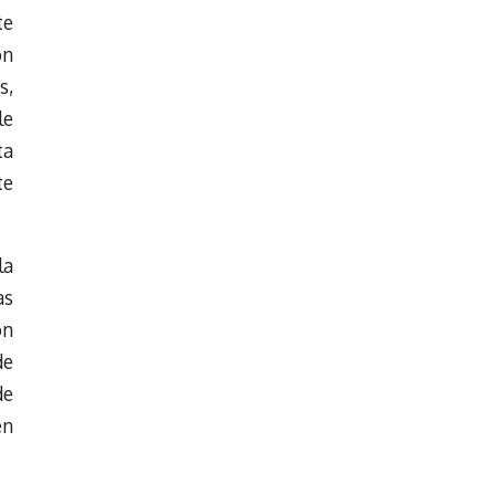
te
on
s,
le
ta
te
la
as
ón
de
de
en