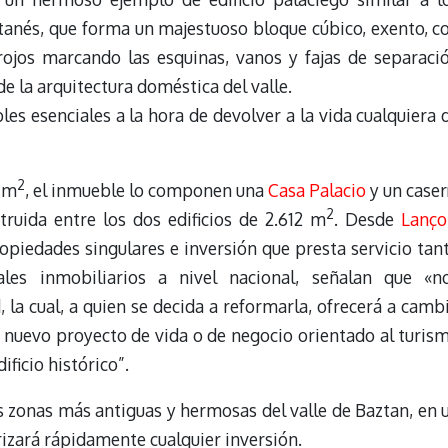
ztanés, que forma un majestuoso bloque cúbico, exento, c
rojos marcando las esquinas, vanos y fajas de separaci
de la arquitectura doméstica del valle.
es esenciales a la hora de devolver a la vida cualquiera 
2
1 m
, el inmueble lo componen una
Casa Palacio
y un caser
2
truida entre los dos edificios de 2.612 m
. Desde
Lanço
ropiedades singulares e inversión que presta servicio tan
ales inmobiliarios a nivel nacional, señalan que «n
la cual, a quien se decida a reformarla, ofrecerá a camb
u nuevo proyecto de vida o de negocio orientado al turis
ificio histórico”.
as zonas más antiguas y hermosas del valle de Baztan, en 
orizará rápidamente cualquier inversión.