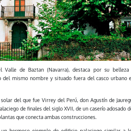
l Valle de Baztan (Navarra), destaca por su belleza
io del mismo nombre y situado fuera del casco urbano 
solar del que fue Virrey del Perú, don Agustín de Jaureg
palaciego de finales del siglo XVII, de un caserío adosado d
s plantas que conecta ambas construcciones.
 un hermoso ejemplo de edificio palaciego similar a l