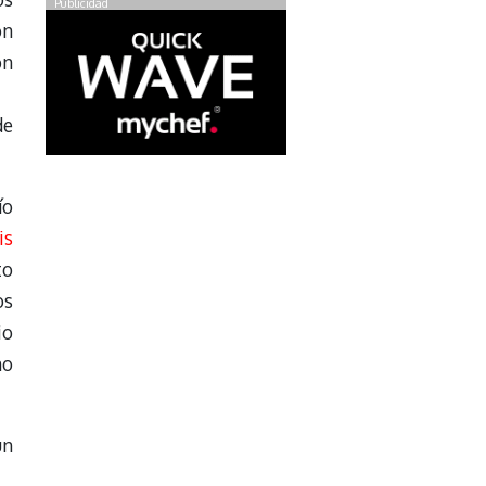
Publicidad
on
ón
de
ío
is
to
os
io
mo
un