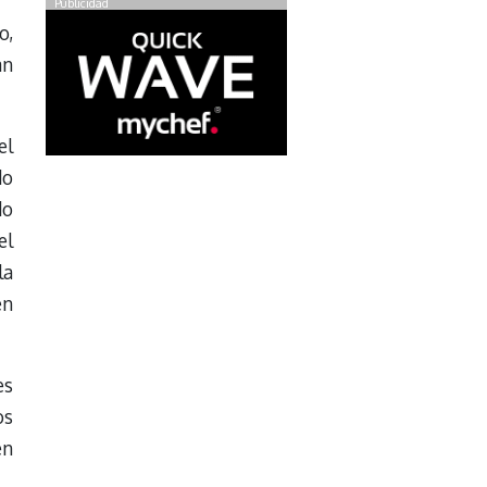
Publicidad
o,
an
el
do
do
el
la
en
es
os
en