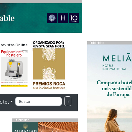
Publicidad
 revistas Online
Ir
otel
Publicidad