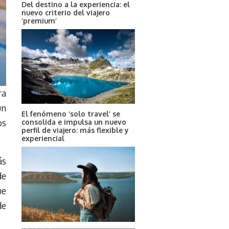
Del destino a la experiencia: el
nuevo criterio del viajero
‘premium’
ra
un
El fenómeno ‘solo travel’ se
os
consolida e impulsa un nuevo
perfil de viajero: más flexible y
experiencial
ás
de
ue
de