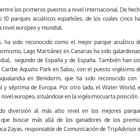
ntre los primeros puestos a nivel internacional. De hech
 10 parques acuáticos españoles, de los cuales cinco h
a nivel europeo y mundial.
s, ha sido reconocido como el mejor parque acuático d
simismo, Lago Martiánez en Canarias ha sido galardona
dial, segundo de España y de España. También han si
Caribe Aquatic Park en Salou, con el puesto vigésimo d
qualandia en Benidorm, que ha sido reconocido con 
l y séptima de Europa. Por otro lado, el Water World, 
 nivel europeo, situándose en la vigésimocuarta posición.
do diversión al más alto nivel en los mejores parqu
e que buscar más allá de los ganadores de los premi
nca Zayas, responsable de Comunicación de TripAdvisor 