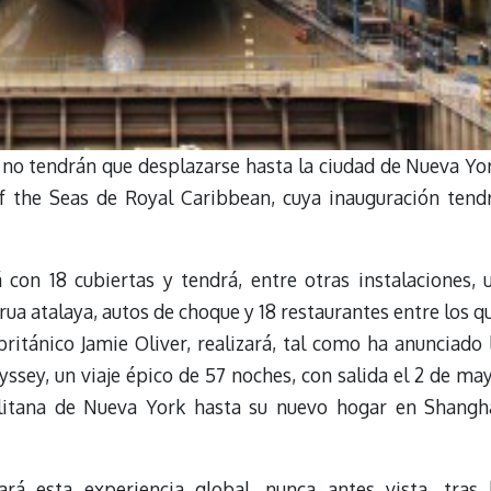
 no tendrán que desplazarse hasta la ciudad de Nueva Yo
 the Seas de Royal Caribbean, cuya inauguración tend
con 18 cubiertas y tendrá, entre otras instalaciones, 
ua atalaya, autos de choque y 18 restaurantes entre los q
ritánico Jamie Oliver, realizará, tal como ha anunciado 
sey, un viaje épico de 57 noches, con salida el 2 de ma
litana de Nueva York hasta su nuevo hogar en Shangh
rá esta experiencia global, nunca antes vista, tras 