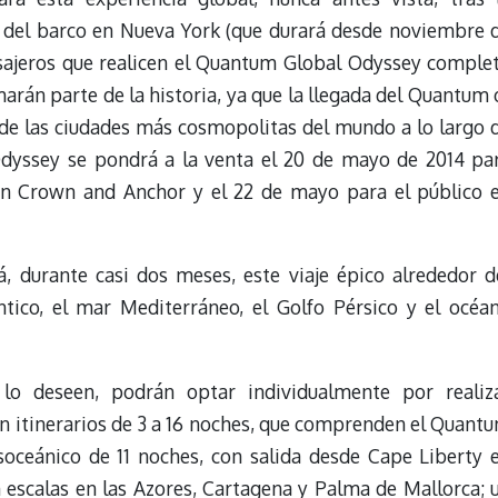
 del barco en Nueva York (que durará desde noviembre 
asajeros que realicen el Quantum Global Odyssey comple
arán parte de la historia, ya que la llegada del Quantum 
 de las ciudades más cosmopolitas del mundo a lo largo 
Odyssey se pondrá a la venta el 20 de mayo de 2014 pa
ión Crown and Anchor y el 22 de mayo para el público 
, durante casi dos meses, este viaje épico alrededor d
tico, el mar Mediterráneo, el Golfo Pérsico y el océa
 lo deseen, podrán optar individualmente por realiz
 con itinerarios de 3 a 16 noches, que comprenden el Quant
soceánico de 11 noches, con salida desde Cape Liberty 
 escalas en las Azores, Cartagena y Palma de Mallorca; 