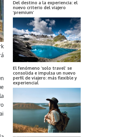
Del destino a la experiencia: el
nuevo criterio del viajero
‘premium’
rk
rá
El fenómeno ‘solo travel’ se
consolida e impulsa un nuevo
un
perfil de viajero: más flexible y
experiencial
ue
la
yo
ai
la