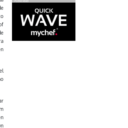
Publicidad
de
to
of
de
ra
en
el
no
ar
um
en
un