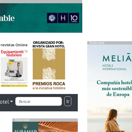
Publicidad
 revistas Online
Ir
otel
Publicidad