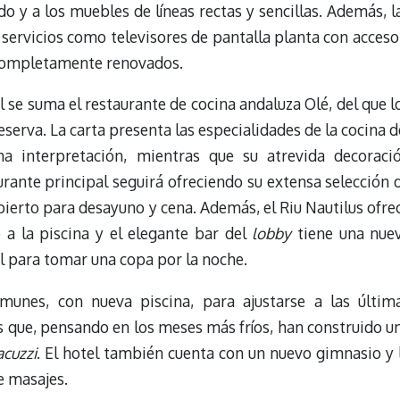
 y a los muebles de líneas rectas y sencillas. Además, l
servicios como televisores de pantalla planta con acceso
 completamente renovados.
l se suma el restaurante de cocina andaluza Olé, del que l
eserva. La carta presenta las especialidades de la cocina d
 interpretación, mientras que su atrevida decoraci
urante principal seguirá ofreciendo su extensa selección 
abierto para desayuno y cena. Además, el Riu Nautilus ofre
 a la piscina y el elegante bar del
lobby
tiene una nue
al para tomar una copa por la noche.
munes, con nueva piscina, para ajustarse a las últim
s que, pensando en los meses más fríos, han construido u
acuzzi
. El hotel también cuenta con un nuevo gimnasio y 
de masajes.