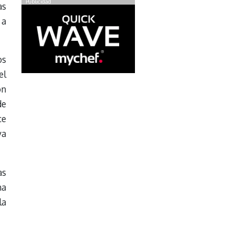
Publicidad
as
 a
os
el
ón
de
ce
va
as
na
la