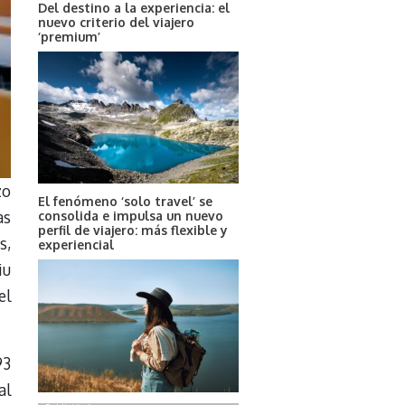
Del destino a la experiencia: el
nuevo criterio del viajero
‘premium’
zo
El fenómeno ‘solo travel’ se
as
consolida e impulsa un nuevo
perfil de viajero: más flexible y
s,
experiencial
iu
el
93
al