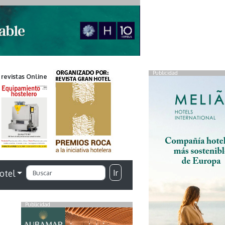
Publicidad
 revistas Online
Ir
otel
Publicidad