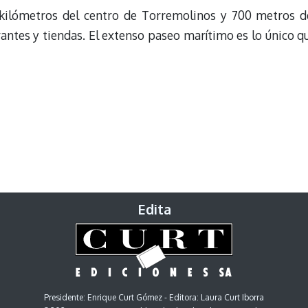
2 kilómetros del centro de Torremolinos y 700 metros d
rantes y tiendas. El extenso paseo marítimo es lo único q
Edita
Presidente: Enrique Curt Gómez - Editora: Laura Curt Iborra