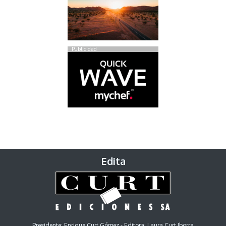
Publicidad
Edita
Presidente: Enrique Curt Gómez - Editora: Laura Curt Iborra