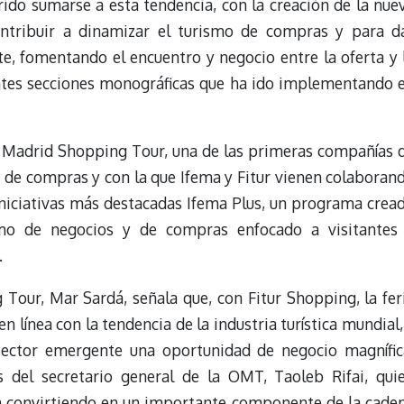
do sumarse a esta tendencia, con la creación de la nue
ontribuir a dinamizar el turismo de compras y para d
e, fomentando el encuentro y negocio entre la oferta y 
entes secciones monográficas que ha ido implementando 
e Madrid Shopping Tour, una de las primeras compañías 
 de compras y con la que Ifema y Fitur vienen colaboran
niciativas más destacadas Ifema Plus, un programa crea
smo de negocios y de compras enfocado a visitantes
.
Tour, Mar Sardá, señala que, con Fitur Shopping, la fer
en línea con la tendencia de la industria turística mundial,
sector emergente una oportunidad de negocio magnífica
s del secretario general de la OMT, Taoleb Rifai, qui
án convirtiendo en un importante componente de la cade