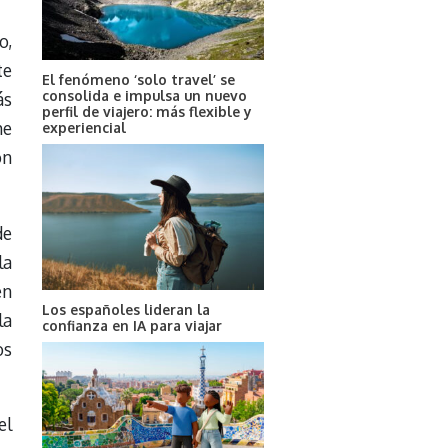
o,
te
El fenómeno ‘solo travel’ se
consolida e impulsa un nuevo
ás
perfil de viajero: más flexible y
me
experiencial
ón
de
la
en
Los españoles lideran la
la
confianza en IA para viajar
os
el