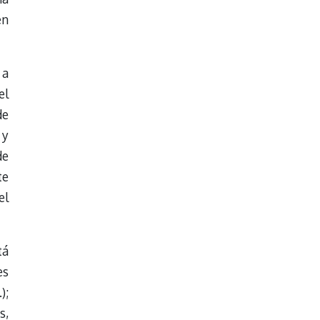
en
 a
el
de
 y
de
te
el
tá
es
);
s,