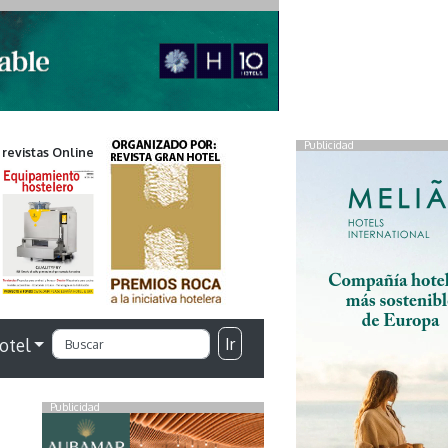
Publicidad
 revistas Online
Ir
otel
Publicidad