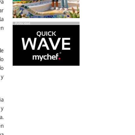
va
ar
la
Publicidad
en
de
do
do
 y
ia
 y
.
en
na