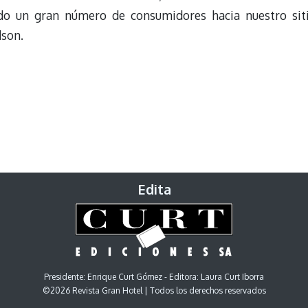
do un gran número de consumidores hacia nuestro sit
son.
Edita
Presidente: Enrique Curt Gómez - Editora: Laura Curt Iborra
©2026 Revista Gran Hotel | Todos los derechos reservados