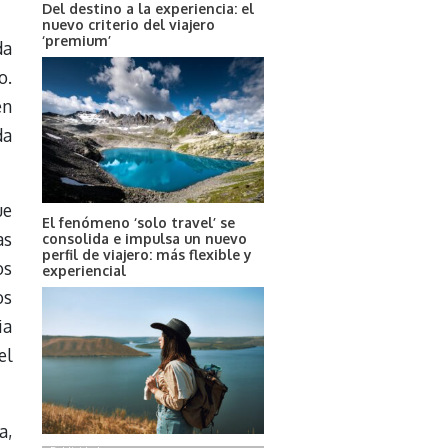
Del destino a la experiencia: el
nuevo criterio del viajero
‘premium’
da
o.
en
da
ue
El fenómeno ‘solo travel’ se
as
consolida e impulsa un nuevo
perfil de viajero: más flexible y
os
experiencial
os
ia
el
a,