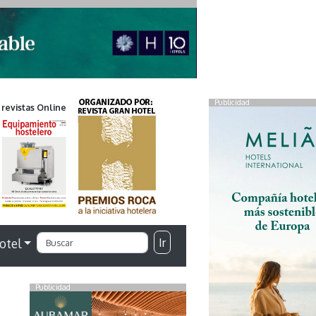
Publicidad
 revistas Online
Ir
otel
Publicidad