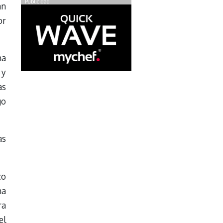
Publicidad
an
or
ha
 y
as
go
as
co
ha
ra
el