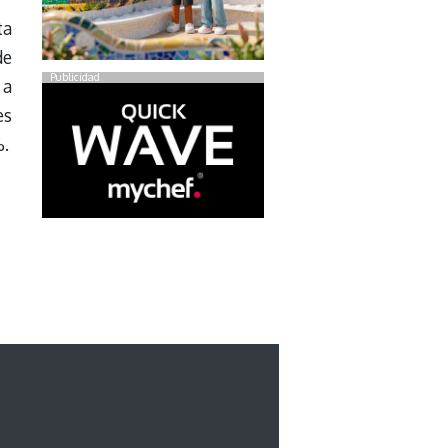
ta
de
Publicidad
 a
es
%.