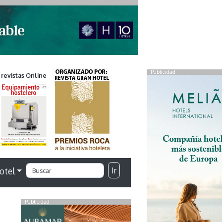
Publicidad
 revistas Online
Ir
otel
Publicidad