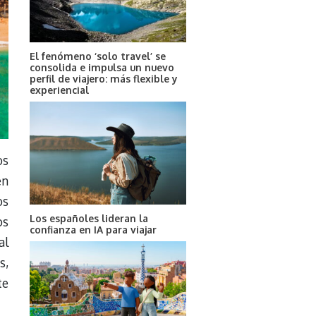
El fenómeno ‘solo travel’ se
consolida e impulsa un nuevo
perfil de viajero: más flexible y
experiencial
os
en
os
Los españoles lideran la
os
confianza en IA para viajar
al
s,
te