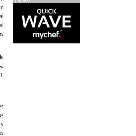
Publicidad
un
al
el
os
de
sa
t,
es
os
 y
as