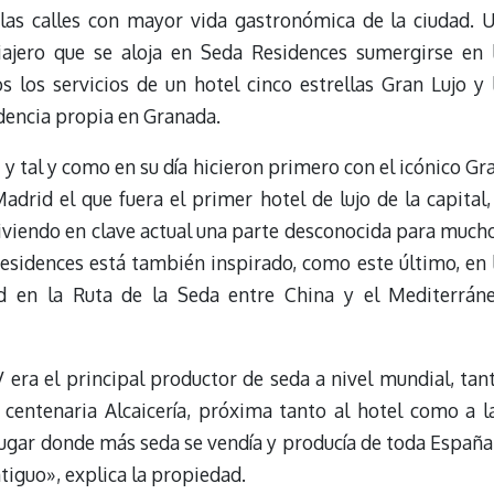
 las calles con mayor vida gastronómica de la ciudad. 
iajero que se aloja en Seda Residences sumergirse en 
s los servicios de un hotel cinco estrellas Gran Lujo y 
dencia propia en Granada.
ls y tal y como en su día hicieron primero con el icónico Gr
drid el que fuera el primer hotel de lujo de la capital,
iviendo en clave actual una parte desconocida para much
Residences está también inspirado, como este último, en 
ad en la Ruta de la Seda entre China y el Mediterrán
 era el principal productor de seda a nivel mundial, tan
centenaria Alcaicería, próxima tanto al hotel como a l
l lugar donde más seda se vendía y producía de toda España
iguo», explica la propiedad.