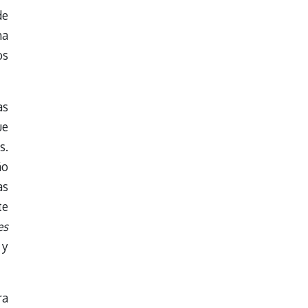
de
na
os
as
ue
s.
ño
as
te
es
 y
ra