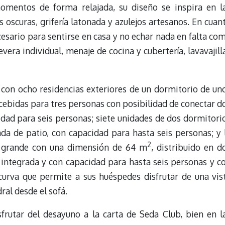
omentos de forma relajada, su diseño se inspira en l
 oscuras, grifería latonada y azulejos artesanos. En cuan
esario para sentirse en casa y no echar nada en falta co
vera individual, menaje de cocina y cubertería, lavavajill
 con ocho residencias exteriores de un dormitorio de un
oncebidas para tres personas con posibilidad de conectar d
idad para seis personas; siete unidades de dos dormitori
ada de patio, con capacidad para hasta seis personas; y 
2
n grande con una dimensión de 64 m
, distribuido en d
 integrada y con capacidad para hasta seis personas y c
curva que permite a sus huéspedes disfrutar de una vis
dral desde el sofá.
rutar del desayuno a la carta de Seda Club, bien en l