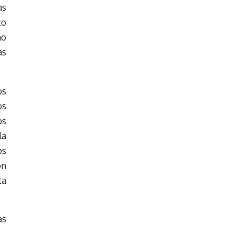
as
to
mo
as
os
os
os
la
os
on
ta
as