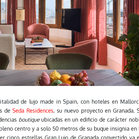
italidad de lujo made in Spain, con hoteles en Mallorc
as de
Seda Residences
, su nuevo proyecto en Granada. 
idencias
boutique
ubicadas en un edificio de carácter nob
leno centro y a solo 50 metros de su buque insignia en 
mer cinco estrellas Gran Lujo de Granada convertido ya 