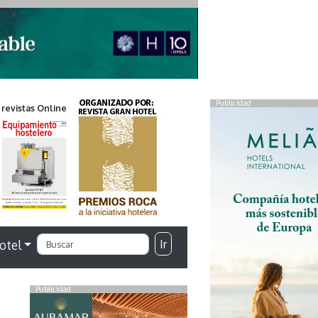
Publicidad
 revistas Online
Ir
otel
Publicidad