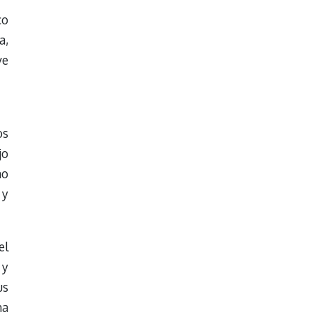
co
a,
ve
os
jo
no
 y
el
 y
us
na