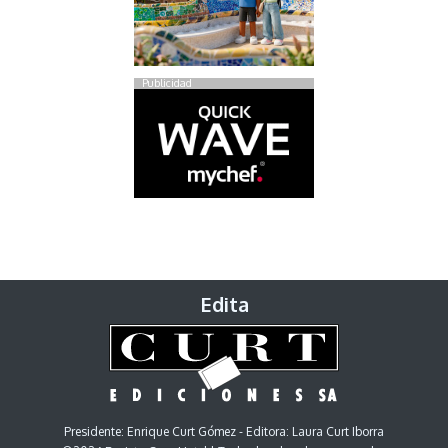
Publicidad
Edita
Presidente: Enrique Curt Gómez - Editora: Laura Curt Iborra