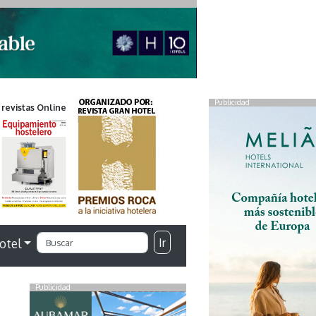
Publicidad
 revistas Online
Ir
otel
Publicidad