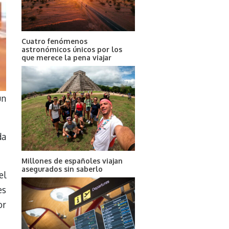
Cuatro fenómenos
astronómicos únicos por los
que merece la pena viajar
un
da
Millones de españoles viajan
asegurados sin saberlo
el
es
or