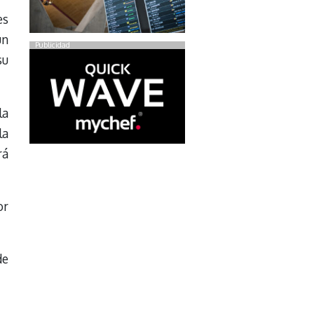
es
un
Publicidad
su
la
la
rá
or
de