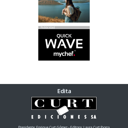
Publicidad
Edita
Presidente: Enrique Curt Gómez - Editora: Laura Curt Iborra