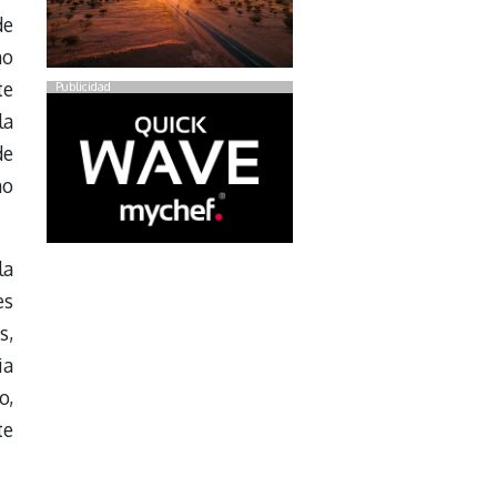
de
mo
te
Publicidad
la
de
mo
la
es
s,
ia
o,
te