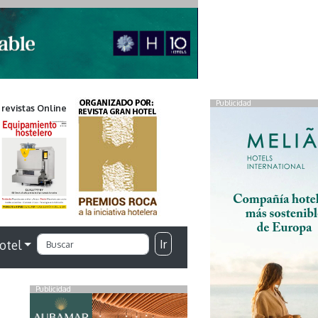
Publicidad
 revistas Online
Ir
otel
Publicidad