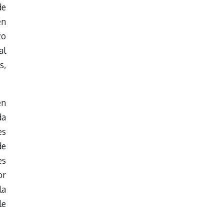
de
én
zo
al
s,
en
da
es
de
es
or
la
le