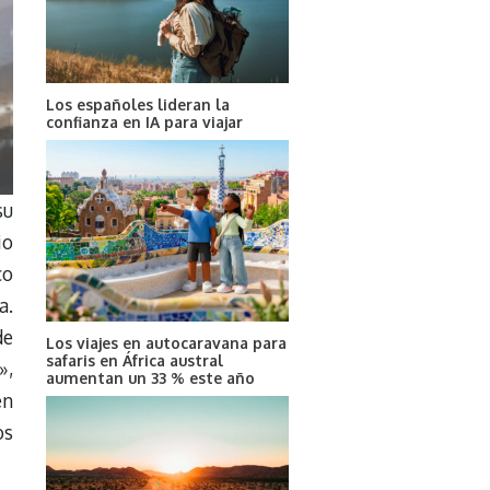
Los españoles lideran la
confianza en IA para viajar
su
io
co
a.
de
Los viajes en autocaravana para
safaris en África austral
»,
aumentan un 33 % este año
en
os