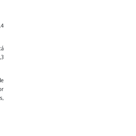
,4
tá
,3
de
or
s,