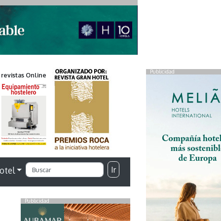
Publicidad
 revistas Online
Ir
otel
Publicidad