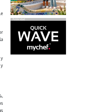
Le
Publicidad
or
la
 y
 y
%,
os
as