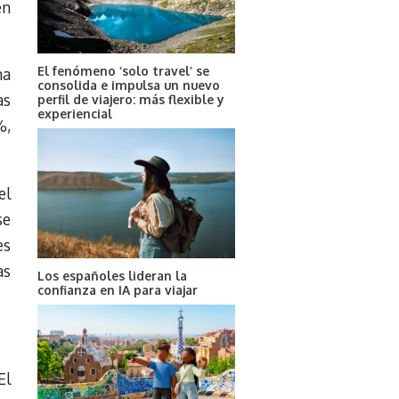
en
El fenómeno ‘solo travel’ se
na
consolida e impulsa un nuevo
as
perfil de viajero: más flexible y
experiencial
%,
el
se
es
as
Los españoles lideran la
confianza en IA para viajar
El