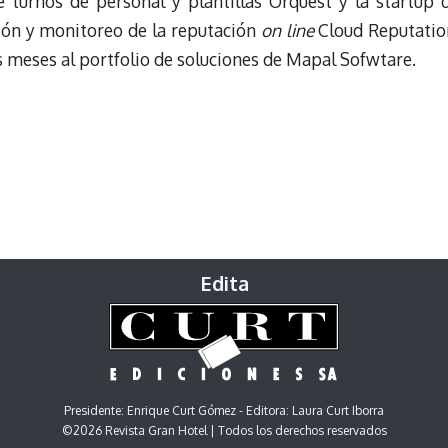
e turnos de personal y plantillas Orquest y la startup 
stión y monitoreo de la reputación
on line
Cloud Reputatio
s meses al portfolio de soluciones de Mapal Sofwtare.
Edita
Presidente: Enrique Curt Gómez - Editora: Laura Curt Iborra
©2026 Revista Gran Hotel | Todos los derechos reservados