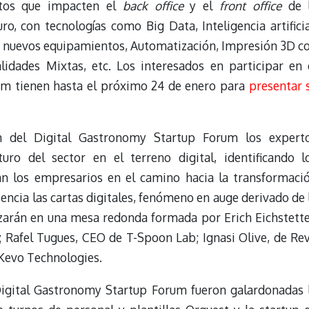
ctos que impacten el
back office
y el
front office
de 
ro, con tecnologías como Big Data, Inteligencia artificia
a y nuevos equipamientos, Automatización, Impresión 3D c
lidades Mixtas, etc. Los interesados en participar en 
um tienen hasta el próximo 24 de enero para
presentar 
n del Digital Gastronomy Startup Forum los expert
uro del sector en el terreno digital, identificando l
an los empresarios en el camino hacia la transformaci
sencia las cartas digitales, fenómeno en auge derivado de 
lizarán en una mesa redonda formada por Erich Eichstette
 Rafel Tugues, CEO de T-Spoon Lab; Ignasi Olive, de Re
Kevo Technologies.
 Digital Gastronomy Startup Forum fueron galardonadas 