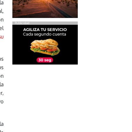
la
l,
on
Publicidad
el
su
os
os
ón
la
r,
vo
la