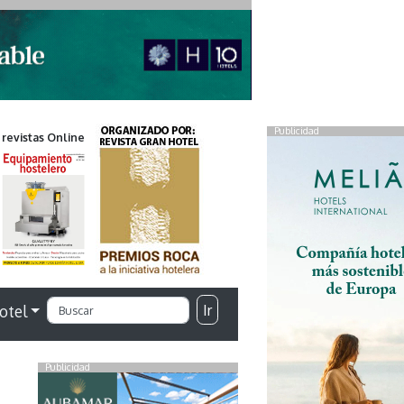
Publicidad
 revistas Online
Ir
otel
Publicidad