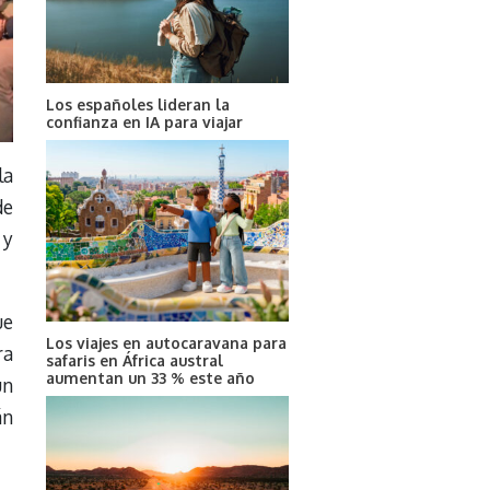
Los españoles lideran la
confianza en IA para viajar
la
de
 y
ue
Los viajes en autocaravana para
ra
safaris en África austral
aumentan un 33 % este año
un
án