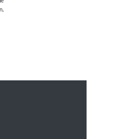
de
n,