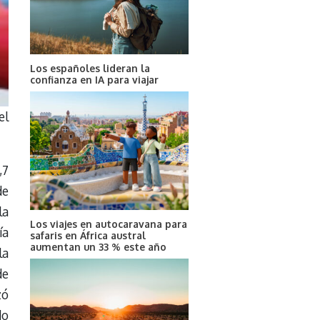
Los españoles lideran la
confianza en IA para viajar
el
,7
de
la
Los viajes en autocaravana para
ía
safaris en África austral
aumentan un 33 % este año
la
de
zó
do