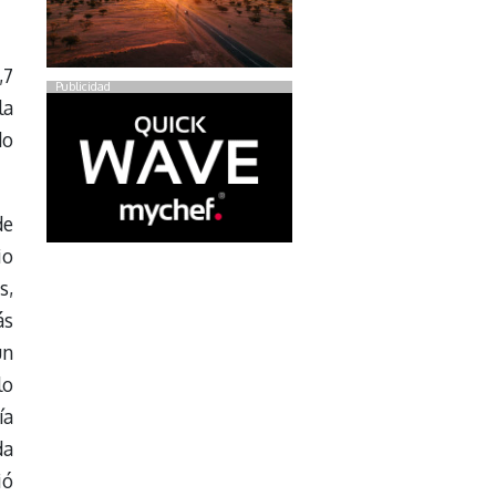
,7
Publicidad
la
do
de
io
s,
ás
un
lo
ía
da
ió