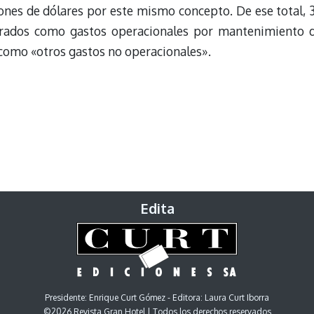
lones de dólares por este mismo concepto. De ese total, 
strados como gastos operacionales por mantenimiento 
 como «otros gastos no operacionales».
Edita
Presidente: Enrique Curt Gómez - Editora: Laura Curt Iborra
©2026 Revista Gran Hotel | Todos los derechos reservados