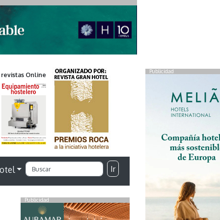
Publicidad
 revistas Online
Ir
otel
Publicidad