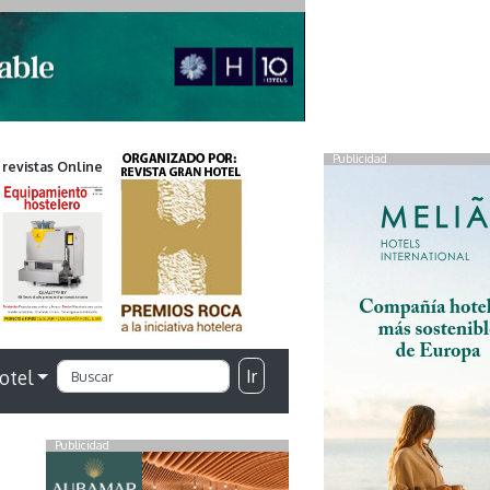
Publicidad
 revistas Online
Ir
otel
Publicidad