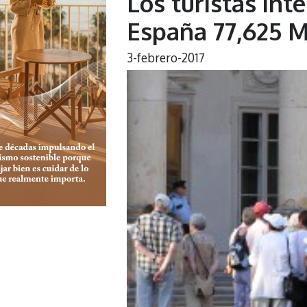
Los turistas int
España 77,625 M
3-febrero-2017