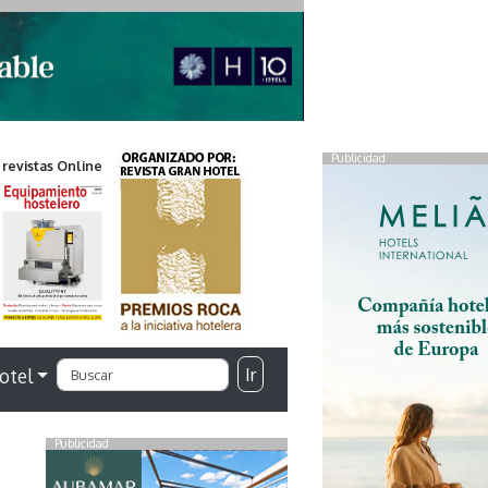
Publicidad
 revistas Online
Ir
otel
Publicidad