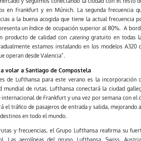
ercado y seguimos conectando la ciudad con el resto d
bs
en Frankfurt y en Múnich. La segunda frecuencia q
cias a la buena acogida que tiene la actual frecuencia p
 presenta un índice de ocupación superior al 80%. A bord
un producto de calidad con
catering
gratuito en todas l
 gradualmente estamos instalando en los modelos A320 
ue operan desde Valencia”.
 a volar a Santiago de Compostela
es de Lufthansa para este verano es la incorporación 
 mundial de rutas. Lufthansa conectará la ciudad galle
b
internacional de Frankfurt y una vez por semana con el 
el tráfico de pasajeros de entrada y salida, mejorando a
s destinos en todo el mundo.
utas y frecuencias, el Grupo Lufthansa reafirma su fuer
. Las aerolíneas del grupo, Lufthansa, Swiss, Austri