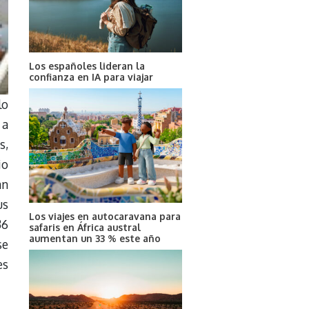
Los españoles lideran la
confianza en IA para viajar
lo
 a
s,
io
an
us
Los viajes en autocaravana para
36
safaris en África austral
aumentan un 33 % este año
se
es