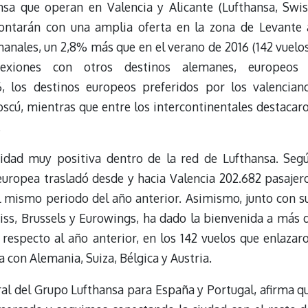
nsa que operan en Valencia y Alicante (Lufthansa, Swis
contarán con una amplia oferta en la zona de Levante 
manales, un 2,8% más que en el verano de 2016 (142 vuelos
nexiones con otros destinos alemanes, europeos
6, los destinos europeos preferidos por los valencian
oscú, mientras que entre los intercontinentales destacar
.
vidad muy positiva dentro de la red de Lufthansa. Seg
r europea trasladó desde y hacia Valencia 202.682 pasajer
 mismo periodo del año anterior. Asimismo, junto con s
ss, Brussels y Eurowings, ha dado la bienvenida a más 
respecto al año anterior, en los 142 vuelos que enlazar
 con Alemania, Suiza, Bélgica y Austria.
al del Grupo Lufthansa para España y Portugal, afirma q