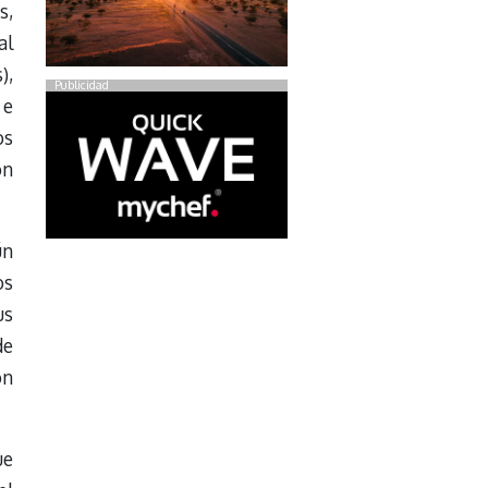
s,
al
),
Publicidad
 e
os
on
ún
os
us
de
on
ue