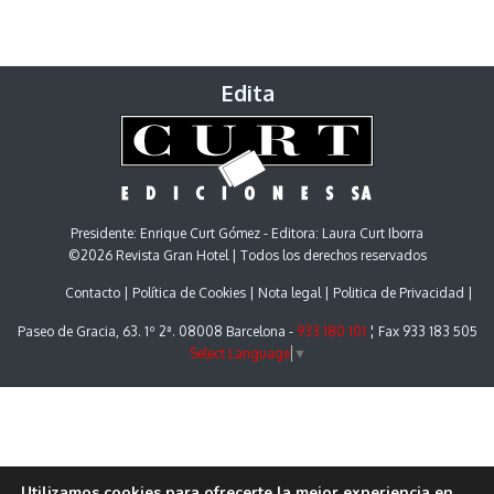
Edita
Presidente: Enrique Curt Gómez - Editora: Laura Curt Iborra
©2026 Revista Gran Hotel | Todos los derechos reservados
Contacto
Política de Cookies
Nota legal
Politica de Privacidad
Paseo de Gracia, 63. 1º 2ª. 08008 Barcelona -
933 180 101
¦ Fax 933 183 505
Select Language
▼
Utilizamos cookies para ofrecerte la mejor experiencia en