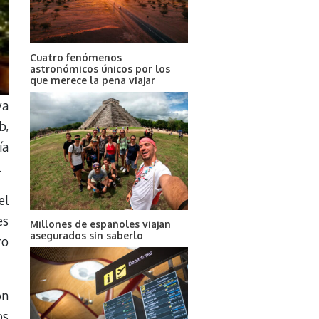
Cuatro fenómenos
astronómicos únicos por los
que merece la pena viajar
ya
b,
ía
.
el
es
Millones de españoles viajan
asegurados sin saberlo
ro
ón
os