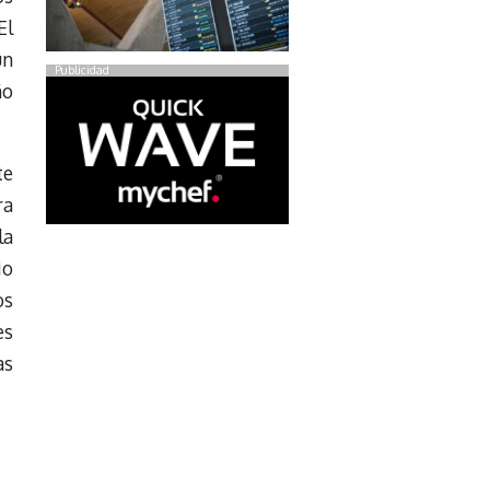
El
un
Publicidad
ño
te
ra
la
io
os
es
as