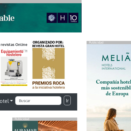
Publicidad
 revistas Online
Ir
otel
Publicidad