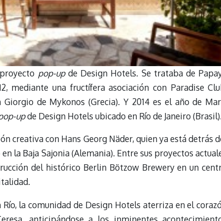
r proyecto
pop-up
de Design Hotels. Se trataba de Papa
2, mediante una fructífera asociación con Paradise Clu
n Giorgio de Mykonos (Grecia). Y 2014 es el año de Mar
pop-up
de Design Hotels ubicado en Río de Janeiro (Brasil)
ión creativa con Hans Georg Näder, quien ya está detrás d
en la Baja Sajonia (Alemania). Entre sus proyectos actual
rucción del histórico Berlin Bötzow Brewery en un cent
italidad.
 Río, la comunidad de Design Hotels aterriza en el coraz
Teresa, anticipándose a los inminentes acontecimient