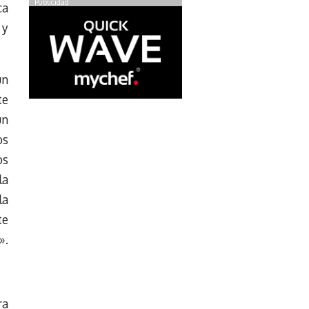
Publicidad
ca
 y
un
te
un
os
os
la
la
te
».
ra