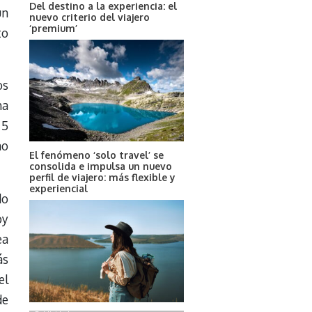
Del destino a la experiencia: el
un
nuevo criterio del viajero
‘premium’
to
os
ha
 5
no
El fenómeno ‘solo travel’ se
consolida e impulsa un nuevo
perfil de viajero: más flexible y
experiencial
do
oy
ea
ás
el
de