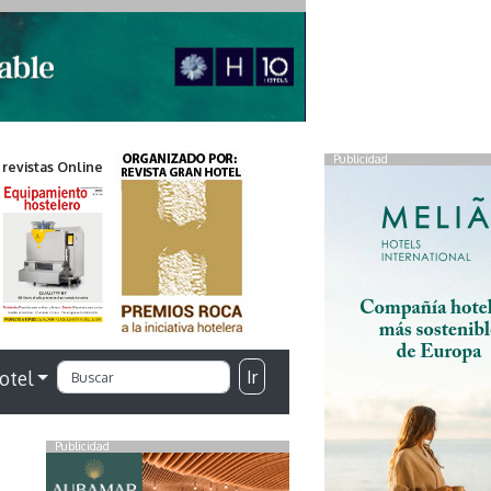
Publicidad
 revistas Online
Ir
otel
Publicidad