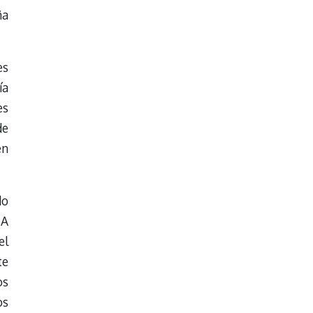
ña
es
ía
es
de
en
do
IA
el
te
os
os