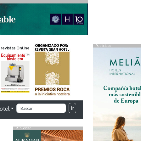
Publicidad
 revistas Online
Ir
otel
Publicidad