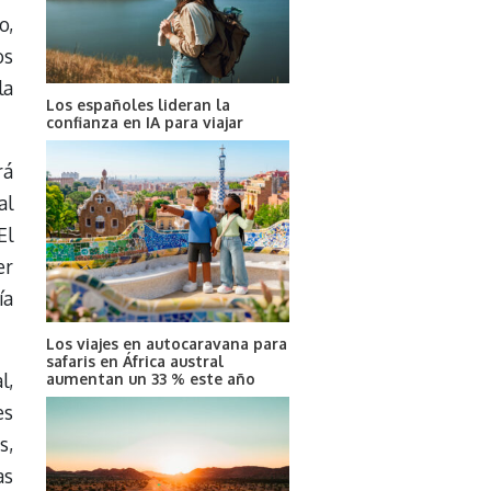
o,
os
la
Los españoles lideran la
confianza en IA para viajar
rá
al
El
er
ía
Los viajes en autocaravana para
safaris en África austral
l,
aumentan un 33 % este año
es
s,
as