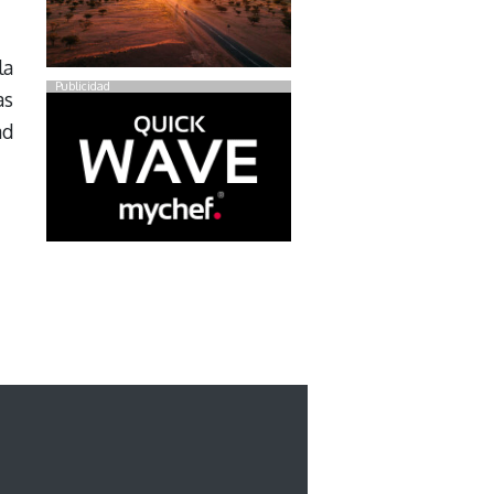
la
Publicidad
as
ad