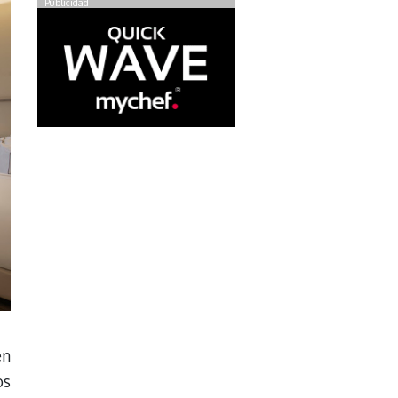
Publicidad
en
os