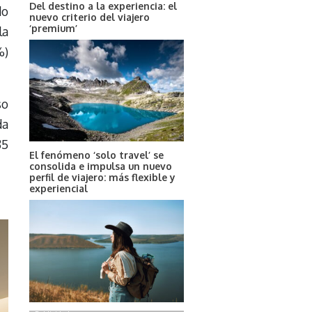
Del destino a la experiencia: el
do
nuevo criterio del viajero
‘premium’
la
%)
so
da
85
El fenómeno ‘solo travel’ se
consolida e impulsa un nuevo
perfil de viajero: más flexible y
experiencial