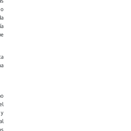
as
 o
da
ía
ue
ta
na
mo
el
 y
al
os