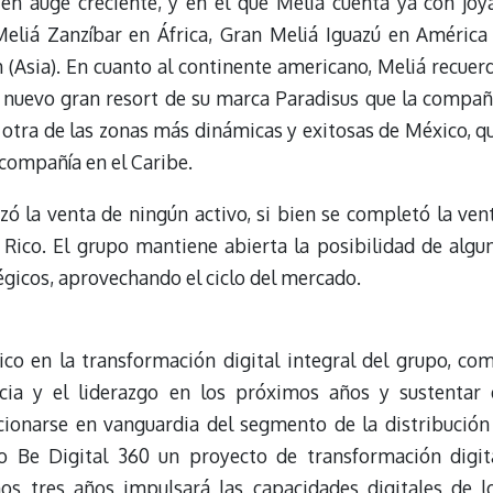
en auge creciente, y en el que Meliá cuenta ya con joy
eliá Zanzíbar en África, Gran Meliá Iguazú en América
(Asia). En cuanto al continente americano, Meliá recuer
 nuevo gran resort de su marca Paradisus que la compañ
 otra de las zonas más dinámicas y exitosas de México, q
compañía en el Caribe.
zó la venta de ningún activo, si bien se completó la ven
Rico. El grupo mantiene abierta la posibilidad de algu
égicos, aprovechando el ciclo del mercado.
co en la transformación digital integral del grupo, co
cia y el liderazgo en los próximos años y sustentar 
cionarse en vanguardia del segmento de la distribución
 Be Digital 360 un proyecto de transformación digit
os tres años impulsará las capacidades digitales de l