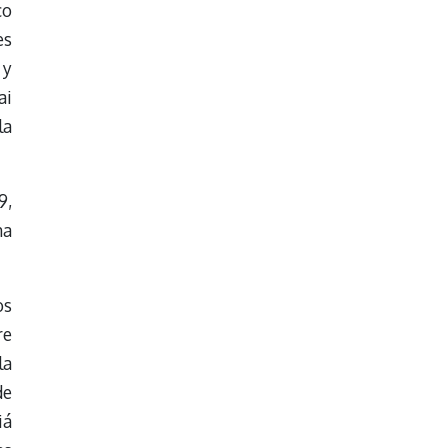
co
es
 y
ai
la
9,
na
os
re
la
de
iá