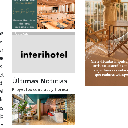
ha
Publicidad
os
er
ue
s,
el
Últimas Noticias
8,
Proyectos contract y horeca
al
de
es
jo
AR