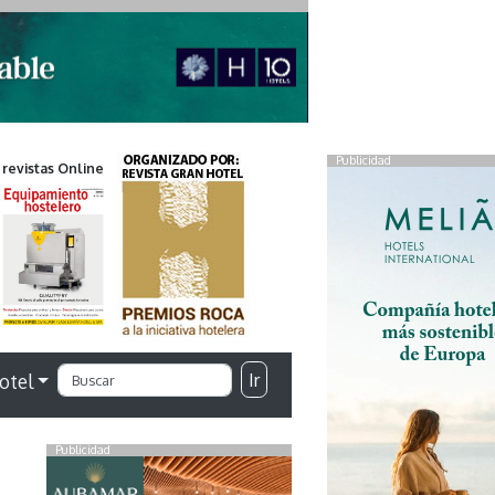
Publicidad
 revistas Online
Ir
otel
Publicidad