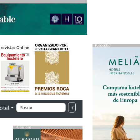
Publicidad
 revistas Online
Ir
otel
Publicidad