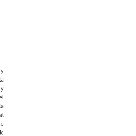
 y
la
 y
el
la
al
 o
de