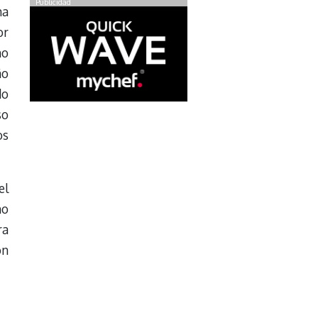
Publicidad
na
or
mo
ño
do
so
os
el
mo
ra
ón