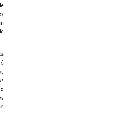
de
es
án
de
la
ró
os
os
so
os
no