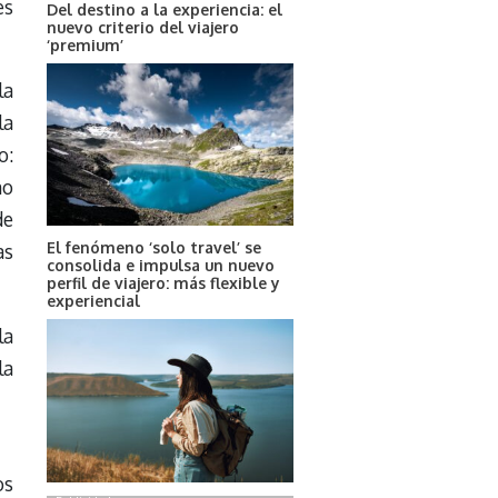
es
Del destino a la experiencia: el
nuevo criterio del viajero
‘premium’
la
la
o:
no
de
El fenómeno ‘solo travel’ se
as
consolida e impulsa un nuevo
perfil de viajero: más flexible y
experiencial
la
la
os