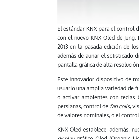
El estándar KNX para el control 
con el nuevo KNX Oled de Jung. 
2013 en la pasada edición de lo
además de aunar el sofisticado d
pantalla gráfica de alta resolució
Este innovador dispositivo de ma
usuario una amplia variedad de f
o activar ambientes con teclas b
persianas, control de
fan coils
, v
de valores nominales, o el control 
KNX Oled establece, además, nuev
display
gráfico Oled (Organic Li