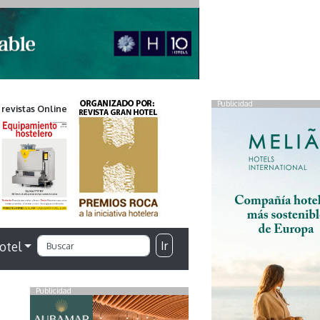
Publicidad
 revistas Online
Ir
otel
Publicidad