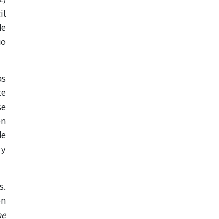
il
de
go
as
te
se
ón
de
 y
s.
on
ne