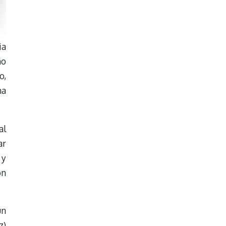
ia
ño
o,
na
al
ar
 y
ón
un
z)