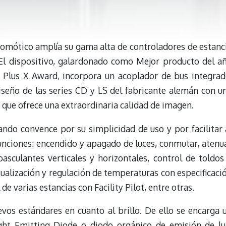
domótico amplía su gama alta de controladores de estanc
El dispositivo, galardonado como Mejor producto del a
s Plus X Award, incorpora un acoplador de bus integrad
iseño de las series CD y LS del fabricante alemán con u
n que ofrece una extraordinaria calidad de imagen.
ndo convence por su simplicidad de uso y por facilitar 
unciones: encendido y apagado de luces, conmutar, atenu
asculantes verticales y horizontales, control de toldos
isualización y regulación de temperaturas con especificaci
de varias estancias con Facility Pilot, entre otras.
os estándares en cuanto al brillo. De ello se encarga 
ght Emitting Diode o diodo orgánico de emisión de lu