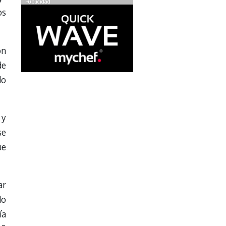
Publicidad
os
on
de
do
 y
se
ue
ar
do
ía