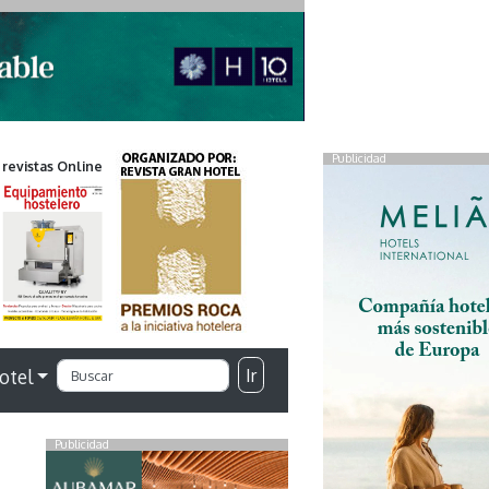
Publicidad
 revistas Online
Ir
otel
Publicidad