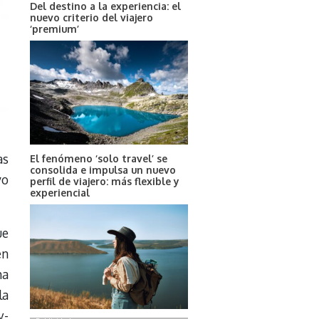
Del destino a la experiencia: el
nuevo criterio del viajero
‘premium’
as
El fenómeno ‘solo travel’ se
consolida e impulsa un nuevo
vo
perfil de viajero: más flexible y
experiencial
ue
en
ma
la
y-