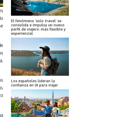
es
do
El fenómeno ‘solo travel’ se
consolida e impulsa un nuevo
se
perfil de viajero: más flexible y
experiencial
de
us
a,
os
Los españoles lideran la
confianza en IA para viajar
o,
co
ha