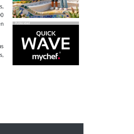
s,
00
en
Publicidad
as
s,