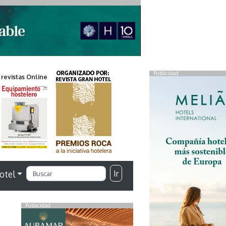
Publicidad
 revistas Online
Ir
otel
Publicidad