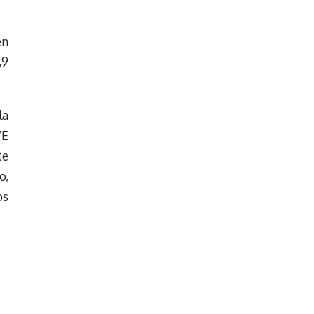
én
,9
la
VE
te
o,
os