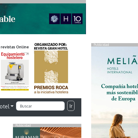
Publicidad
 revistas Online
Ir
otel
Publicidad