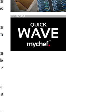
se
os
Publicidad
se
ta
ta
de
te
ar
 a